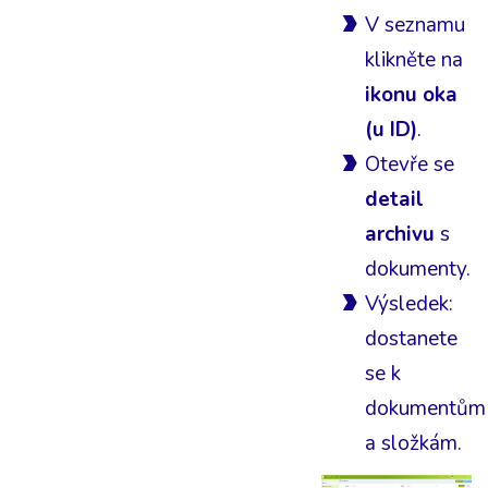
V seznamu
klikněte na
ikonu oka
(u ID)
.
Otevře se
detail
archivu
s
dokumenty.
Výsledek:
dostanete
se k
dokumentům
a složkám.