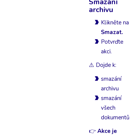
Smazání
archivu
Klikněte na
Smazat.
Potvrďte
akci.
⚠️ Dojde k:
smazání
archivu
smazání
všech
dokumentů
👉
Akce je