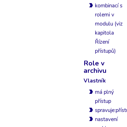
kombinací s
rolemi v
modulu (viz
kapitola
Řízení
přístupů)
Role v
archivu
Vlastník
má plný
přístup
spravuje:přís
nastavení