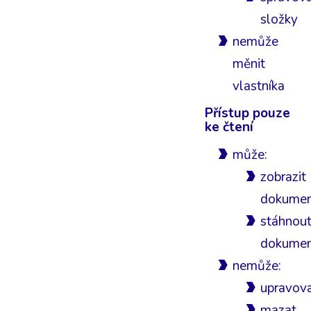
složky
nemůže
měnit
vlastníka
Přístup pouze
ke čtení
může:
zobrazit
dokume
stáhnou
dokume
nemůže:
upravov
mazat