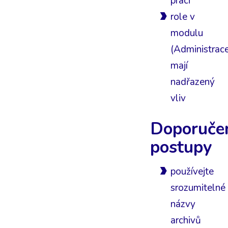
práci
role v
modulu
(Administrac
mají
nadřazený
vliv
Doporuče
postupy
používejte
srozumitelné
názvy
archivů