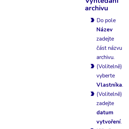
Vyhledání
archivu
Do pole
Název
zadejte
část názvu
archivu.
(Volitelně)
vyberte
Vlastníka
.
(Volitelně)
zadejte
datum
vytvoření
.