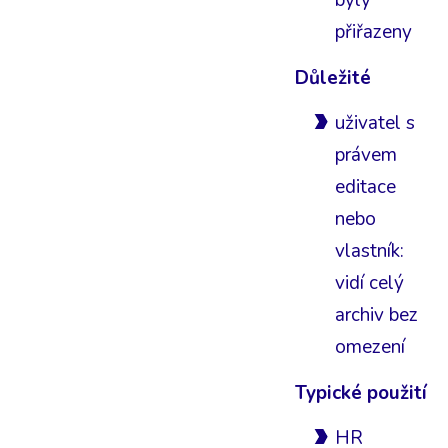
byly
přiřazeny
Důležité
uživatel s
právem
editace
nebo
vlastník:
vidí celý
archiv bez
omezení
Typické použití
HR