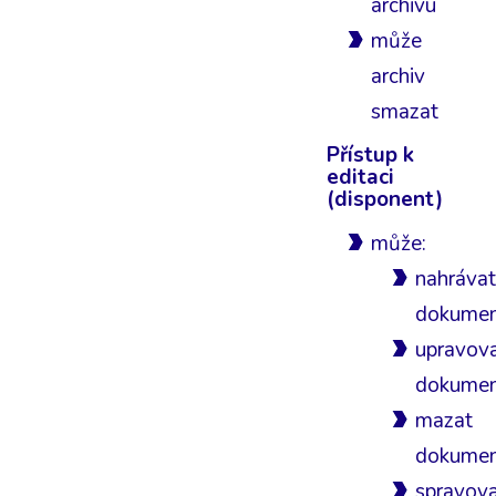
archivu
může
archiv
smazat
Přístup k
editaci
(disponent)
může:
nahrávat
dokume
upravov
dokume
mazat
dokume
spravov