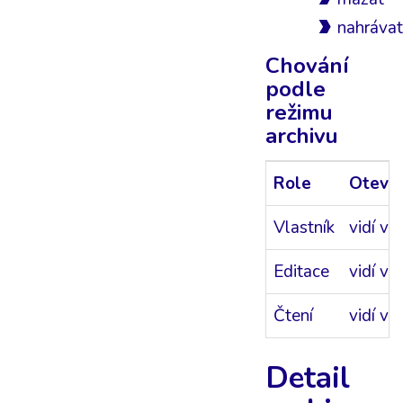
nahrávat
Chování
podle
režimu
archivu
Role
Otevře
Vlastník
vidí vš
Editace
vidí vš
Čtení
vidí vš
Detail