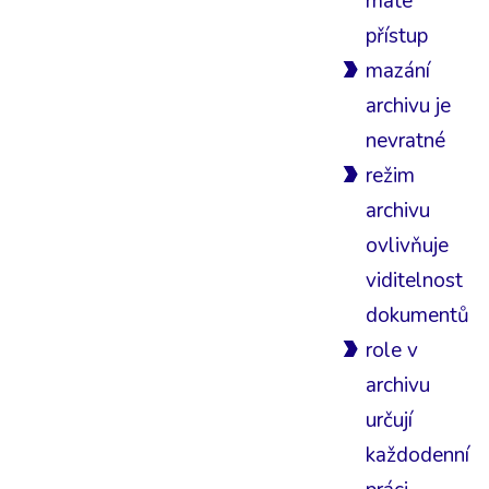
máte
přístup
mazání
archivu je
nevratné
režim
archivu
ovlivňuje
viditelnost
dokumentů
role v
archivu
určují
každodenní