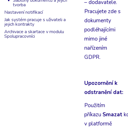
Šablony dokumentů a jejich
– dodavatele.
tvorba
Pracujete zde s
Nastavení notifikací
Jak systém pracuje s uživateli a
dokumenty
jejich kontrakty
podléhajícími
Archivace a skartace v modulu
Spolupracovníci
mimo jiné
nařízením
GDPR.
Upozornění k
odstranění dat:
Použitím
příkazu
Smazat
k
v platformě