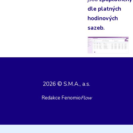
dle platných
hodinových
sazeb.
2026 © S.M.A., a.s.
Redakce Fenomio
Flow