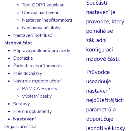
Součástí
Text GDPR souhlasu
nastavení je
Obecná nastavení
Nastavení nepřítomností
průvodce, který
Naplánované úlohy
pomáhá se
Nastavení notifikací
základní
Mzdová část
konfigurací
Příprava podkladů pro mzdy
Docházka
mzdové části.
Žádosti o nepřítomnosti
Průvodce
Plán docházky
Nástroje mzdové účetní
usnadňuje
PAMICA Exporty
nastavení
Výplatní pásky
nejdůležitějších
Sestavy
parametrů a
Firemní dokumenty
doporučuje
Nastavení
Organizační část
jednotlivé kroky