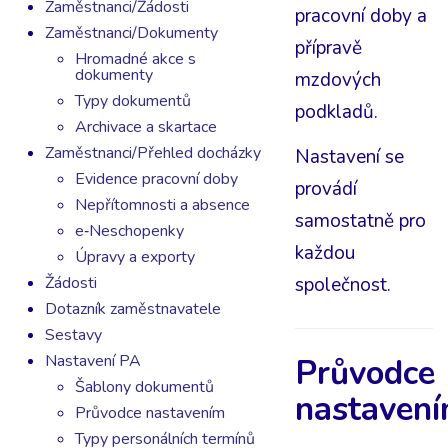
Zaměstnanci/Žádosti
pracovní doby a
Zaměstnanci/Dokumenty
přípravě
Hromadné akce s
dokumenty
mzdových
Typy dokumentů
podkladů.
Archivace a skartace
Zaměstnanci/Přehled docházky
Nastavení se
Evidence pracovní doby
provádí
Nepřítomnosti a absence
samostatně pro
e‑Neschopenky
každou
Úpravy a exporty
Žádosti
společnost.
Dotazník zaměstnavatele
Sestavy
Nastavení PA
Průvodce
Šablony dokumentů
nastaven
Průvodce nastavením
Typy personálních termínů