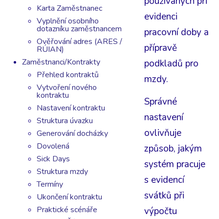
používaných při
Karta Zaměstnanec
evidenci
Vyplnění osobního
dotazníku zaměstnancem
pracovní doby a
Ověřování adres (ARES /
přípravě
RÚIAN)
Zaměstnanci/Kontrakty
podkladů pro
Přehled kontraktů
mzdy.
Vytvoření nového
kontraktu
Správné
Nastavení kontraktu
nastavení
Struktura úvazku
ovlivňuje
Generování docházky
Dovolená
způsob, jakým
Sick Days
systém pracuje
Struktura mzdy
s evidencí
Termíny
svátků při
Ukončení kontraktu
Praktické scénáře
výpočtu