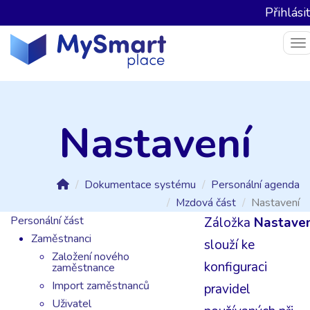
Přihlásit
To
Nastavení
Dokumentace systému
Personální agenda
Mzdová část
Nastavení
Personální část
Záložka
Nastaven
Zaměstnanci
slouží ke
Založení nového
konfiguraci
zaměstnance
Import zaměstnanců
pravidel
Uživatel