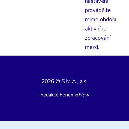
nastavení
provádějte
mimo období
aktivního
zpracování
mezd.
2026 © S.M.A., a.s.
Redakce Fenomio
Flow