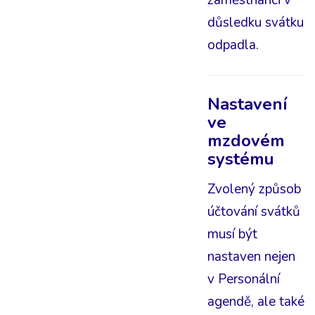
zaměstnanci v
důsledku svátku
odpadla.
Nastavení
ve
mzdovém
systému
Zvolený způsob
účtování svátků
musí být
nastaven nejen
v Personální
agendě, ale také