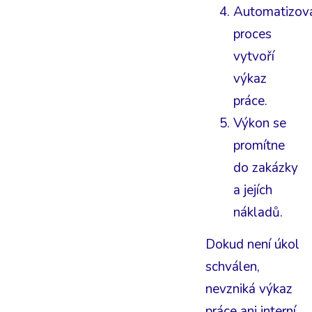
Automatizov
proces
vytvoří
výkaz
práce.
Výkon se
promítne
do zakázky
a jejích
nákladů.
Dokud není úkol
schválen,
nevzniká výkaz
práce ani interní