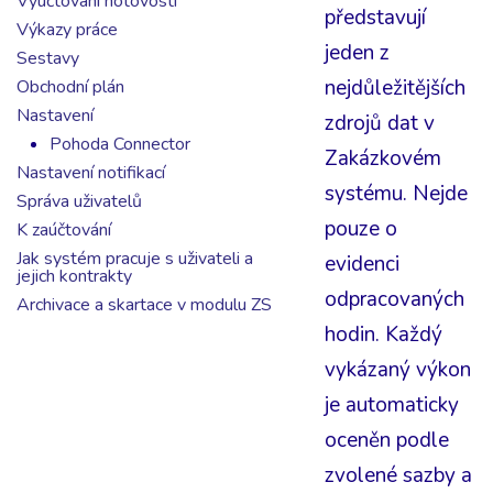
Vyúčtování hotovosti
představují
Výkazy práce
jeden z
Sestavy
nejdůležitějších
Obchodní plán
Nastavení
zdrojů dat v
Pohoda Connector
Zakázkovém
Nastavení notifikací
systému. Nejde
Správa uživatelů
pouze o
K zaúčtování
Jak systém pracuje s uživateli a
evidenci
jejich kontrakty
odpracovaných
Archivace a skartace v modulu ZS
hodin. Každý
vykázaný výkon
je automaticky
oceněn podle
zvolené sazby a