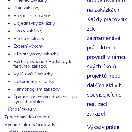
odpracovaného
Přehled zakázky
Plán zakázky
na zakázkách.
Rozpočet zakázky
Každý pracovník
Objednávky zakázky
zde
Úkoly zakázky
zaznamenává
Příchozí faktury
Externí výkony
práci, kterou
Interní výkony zakázky
provedl v rámci
Faktury vydané / Podklady k
svých úkolů,
fakturaci zakázky
Vyúčtování zakázky
projektů nebo
Dokumenty zakázky
dalších aktivit
Harmonogram zakázky
souvisejících s
Špatné zpracování dokladu - jak
vyřešit problém
realizací
Příchozí faktury
zakázek.
Zpracování dokumentů
Vydané faktury/podklady
Výkazy práce