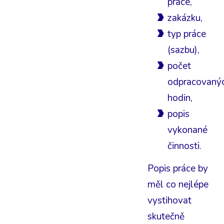
práce,
zakázku,
typ práce
(sazbu),
počet
odpracovaný
hodin,
popis
vykonané
činnosti.
Popis práce by
měl co nejlépe
vystihovat
skutečně