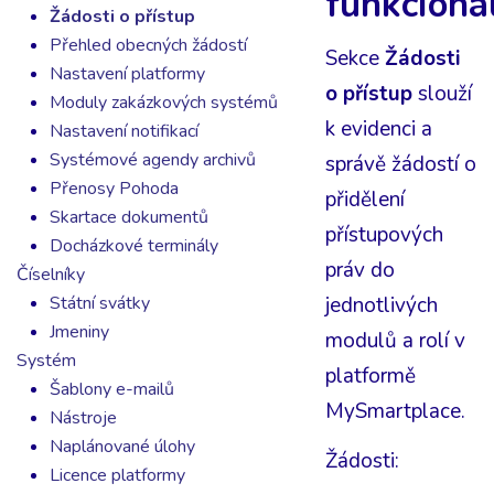
funkcional
Žádosti o přístup
Přehled obecných žádostí
Sekce
Žádosti
Nastavení platformy
o přístup
slouží
Moduly zakázkových systémů
k evidenci a
Nastavení notifikací
Systémové agendy archivů
správě žádostí o
Přenosy Pohoda
přidělení
Skartace dokumentů
přístupových
Docházkové terminály
práv do
Číselníky
jednotlivých
Státní svátky
Jmeniny
modulů a rolí v
Systém
platformě
Šablony e-mailů
MySmartplace.
Nástroje
Naplánované úlohy
Žádosti:
Licence platformy