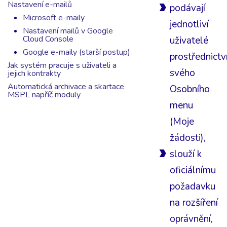
Nastavení e-mailů
podávají
Microsoft e-maily
jednotliví
Nastavení mailů v Google
Cloud Console
uživatelé
Google e-maily (starší postup)
prostřednict
Jak systém pracuje s uživateli a
svého
jejich kontrakty
Automatická archivace a skartace
Osobního
MSPL napříč moduly
menu
(Moje
žádosti),
slouží k
oficiálnímu
požadavku
na rozšíření
oprávnění,