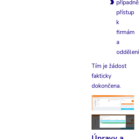
případně
přístup
k
firmám
a
oddělen
Tím je žádost
fakticky
dokončena.
Úpravy a