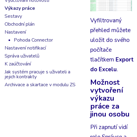
Vyúčtování hotovosti
Výkazy práce
Sestavy
Vyfiltrovaný
Obchodní plán
přehled můžete
Nastavení
uložit do svého
Pohoda Connector
Nastavení notifikací
počítače
Správa uživatelů
tlačítkem
Export
K zaúčtování
do Excelu
.
Jak systém pracuje s uživateli a
jejich kontrakty
Možnost
Archivace a skartace v modulu ZS
vytvoření
výkazu
práce za
jinou osobu
Při zapnutí vidí
role Správce a