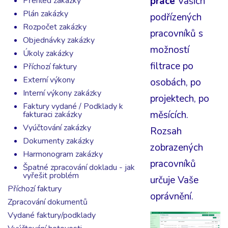
práce
Vašich
Přehled zakázky
Plán zakázky
podřízených
Rozpočet zakázky
pracovníků s
Objednávky zakázky
možností
Úkoly zakázky
filtrace po
Příchozí faktury
Externí výkony
osobách, po
Interní výkony zakázky
projektech, po
Faktury vydané / Podklady k
měsících.
fakturaci zakázky
Vyúčtování zakázky
Rozsah
Dokumenty zakázky
zobrazených
Harmonogram zakázky
pracovníků
Špatné zpracování dokladu - jak
vyřešit problém
určuje Vaše
Příchozí faktury
oprávnění.
Zpracování dokumentů
Vydané faktury/podklady