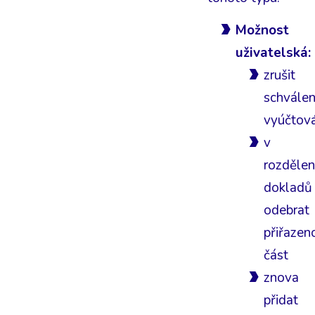
Možnost
uživatelská:
zrušit
schválen
vyúčtová
v
rozdělen
dokladů
odebrat
přiřazen
část
znova
přidat