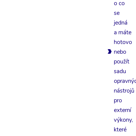
o co
se
jedná
a máte
hotovo
nebo
použít
sadu
opravný
nástrojů
pro
externí
výkony,
které