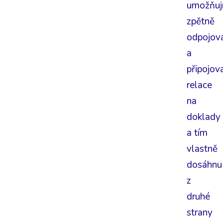
umožňuj
zpětně
odpojov
a
připojov
relace
na
doklady
a tím
vlastně
dosáhnu
z
druhé
strany