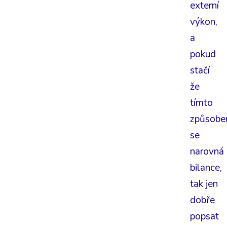
externí
výkon,
a
pokud
stačí
že
tímto
způsob
se
narovná
bilance,
tak jen
dobře
popsat