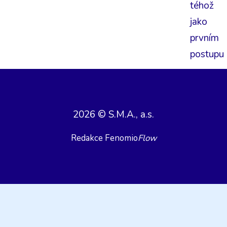
téhož
jako
prvním
postupu
2026 © S.M.A., a.s.
Redakce Fenomio
Flow