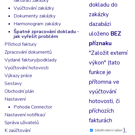
fakturaci zakázky
dokladu do
Vyúčtování zakázky
zakázky
Dokumenty zakázky
dazabázi
Harmonogram zakázky
Špatné zpracování dokladu -
uloženo
BEZ
jak vyřešit problém
příznaku
Příchozí faktury
Zpracování dokumentů
"Založit externí
Vydané faktury/podklady
výkon" (tato
Vyúčtování hotovosti
funkce je
Výkazy práce
přítomna ve
Sestavy
vyúčtování
Obchodní plán
Nastavení
hotovosti, či
Pohoda Connector
příchozích
Nastavení notifikací
fakturách
Správa uživatelů
),
K zaúčtování