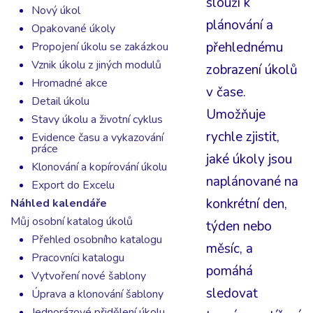
slouží k
Nový úkol
plánování a
Opakované úkoly
přehlednému
Propojení úkolu se zakázkou
Vznik úkolu z jiných modulů
zobrazení úkolů
Hromadné akce
v čase.
Detail úkolu
Umožňuje
Stavy úkolu a životní cyklus
rychle zjistit,
Evidence času a vykazování
práce
jaké úkoly jsou
Klonování a kopírování úkolu
naplánované na
Export do Excelu
konkrétní den,
Náhled kalendáře
Můj osobní katalog úkolů
týden nebo
Přehled osobního katalogu
měsíc, a
Pracovníci katalogu
pomáhá
Vytvoření nové šablony
sledovat
Úprava a klonování šablony
Jednorázové přidělení úkolu