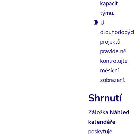
kapacit
týmu.
U
dlouhodobýc
projektů
pravidelně
kontrolujte
měsíční
zobrazení.
Shrnutí
Záložka
Náhled
kalendáře
poskytuje