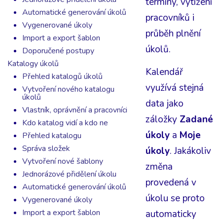
termíny, vytížení
Automatické generování úkolů
pracovníků i
Vygenerované úkoly
průběh plnění
Import a export šablon
úkolů.
Doporučené postupy
Katalogy úkolů
Kalendář
Přehled katalogů úkolů
využívá stejná
Vytvoření nového katalogu
úkolů
data jako
Vlastník, oprávnění a pracovníci
záložky
Zadané
Kdo katalog vidí a kdo ne
úkoly
a
Moje
Přehled katalogu
Správa složek
úkoly
. Jakákoliv
Vytvoření nové šablony
změna
Jednorázové přidělení úkolu
provedená v
Automatické generování úkolů
úkolu se proto
Vygenerované úkoly
Import a export šablon
automaticky