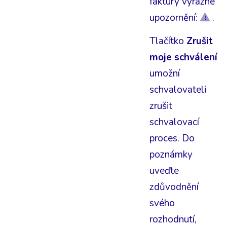
faktury výrazné
upozornění:
.
Tlačítko
Zrušit
moje schválení
umožní
schvalovateli
zrušit
schvalovací
proces. Do
poznámky
uveďte
zdůvodnění
svého
rozhodnutí,