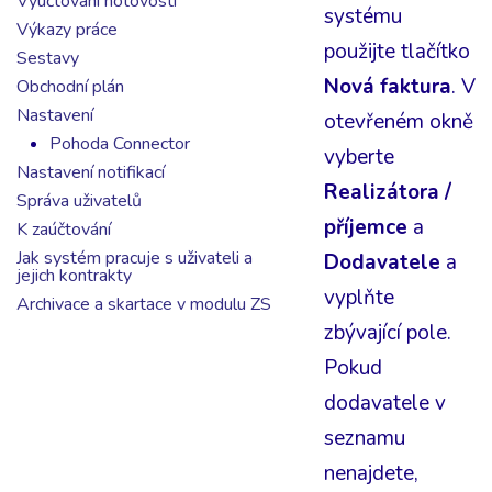
Vyúčtování hotovosti
systému
Výkazy práce
použijte tlačítko
Sestavy
Nová faktura
. V
Obchodní plán
Nastavení
otevřeném okně
Pohoda Connector
vyberte
Nastavení notifikací
Realizátora /
Správa uživatelů
příjemce
a
K zaúčtování
Jak systém pracuje s uživateli a
Dodavatele
a
jejich kontrakty
vyplňte
Archivace a skartace v modulu ZS
zbývající pole.
Pokud
dodavatele v
seznamu
nenajdete,