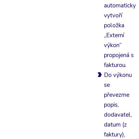
automaticky
vytvoří
položka
„Externí
výkon“
propojená s
fakturou.
Do výkonu
se
převezme
popis,
dodavatel,
datum (z
faktury),