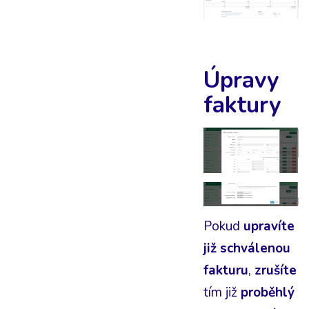
Úpravy
faktury
Pokud
upravíte
již schválenou
fakturu
,
zrušíte
tím již
proběhlý