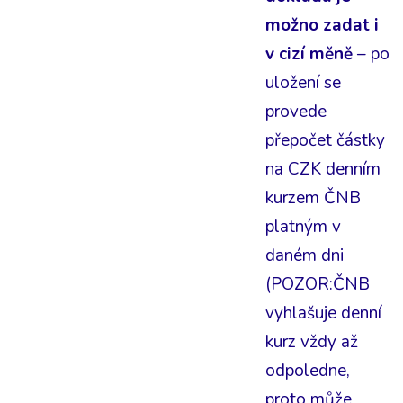
možno zadat i
v cizí měně
– po
uložení se
provede
přepočet částky
na CZK denním
kurzem ČNB
platným v
daném dni
(POZOR:ČNB
vyhlašuje denní
kurz vždy až
odpoledne,
proto může