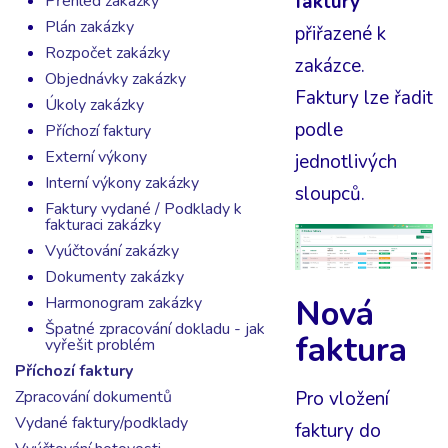
faktury
Přehled zakázky
Plán zakázky
přiřazené k
Rozpočet zakázky
zakázce.
Objednávky zakázky
Faktury lze řadit
Úkoly zakázky
podle
Příchozí faktury
Externí výkony
jednotlivých
Interní výkony zakázky
sloupců.
Faktury vydané / Podklady k
fakturaci zakázky
Vyúčtování zakázky
Dokumenty zakázky
Harmonogram zakázky
Nová
Špatné zpracování dokladu - jak
faktura
vyřešit problém
Příchozí faktury
Pro vložení
Zpracování dokumentů
Vydané faktury/podklady
faktury do