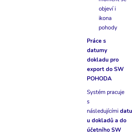
objeví i
ikona
pohody
Práce s
datumy
dokladu pro
export do SW
POHODA
Systém pracuje
s
následujícími
dat
u dokladů a do
účetního SW