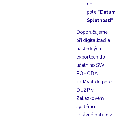
do
pole
"Datum
Splatnosti"
Doporučujeme
při digitalizaci a
následných
exportech do
účetního SW
POHODA
zadávat do pole
DUZP v
Zakázkovém
systému
správné datum z