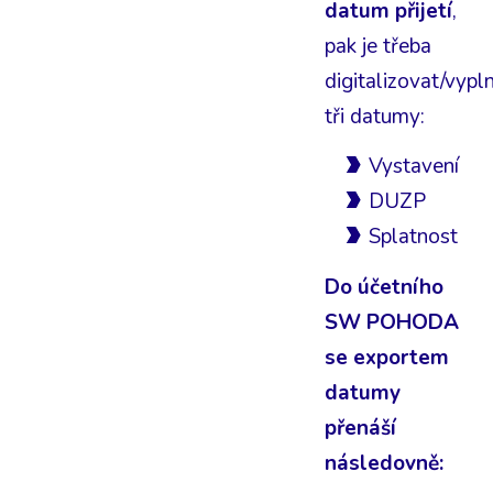
datum přijetí
,
pak je třeba
digitalizovat/vypln
tři datumy:
Vystavení
DUZP
Splatnost
Do účetního
SW POHODA
se exportem
datumy
přenáší
následovně: