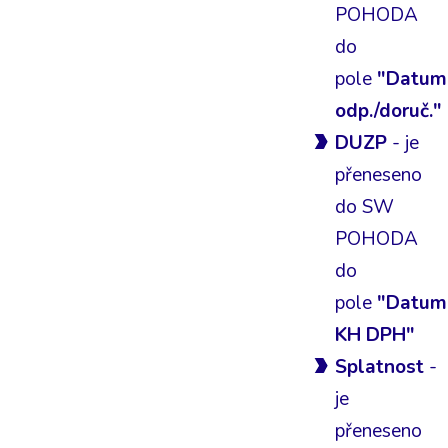
POHODA
do
pole
"Datum
odp./doruč."
DUZP
- je
přeneseno
do SW
POHODA
do
pole
"Datum
KH DPH"
Splatnost
-
je
přeneseno