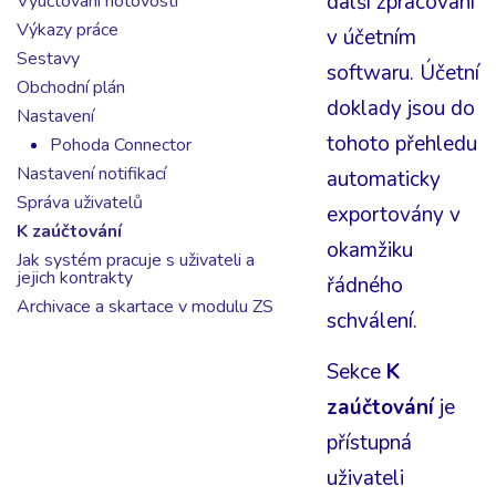
další zpracování
Vyúčtování hotovosti
Výkazy práce
v účetním
Sestavy
softwaru. Účetní
Obchodní plán
doklady jsou do
Nastavení
tohoto přehledu
Pohoda Connector
Nastavení notifikací
automaticky
Správa uživatelů
exportovány v
K zaúčtování
okamžiku
Jak systém pracuje s uživateli a
jejich kontrakty
řádného
Archivace a skartace v modulu ZS
schválení.
Sekce
K
zaúčtování
je
přístupná
uživateli