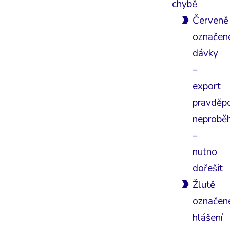
chybě
Červeně
označen
dávky
–
export
pravděp
neprobě
–
nutno
dořešit
Žlutě
označen
hlášení