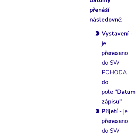
datumy
přenáší
následovn
ě:
Vystavení
-
je
přeneseno
do SW
POHODA
do
pole
"Datum
zápisu"
Přijetí
- je
přeneseno
do SW