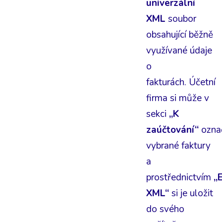
univerzální
XML
soubor
obsahující běžně
využívané údaje
o
fakturách. Účetní
firma si může v
sekci
„K
zaúčtování“
ozna
vybrané faktury
a
prostřednictvím
„
XML“
si je uložit
do svého