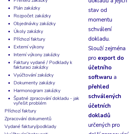
dokladů a jejich
Přehled zakázky
Plán zakázky
stav od
Rozpočet zakázky
momentu
Objednávky zakázky
schválení
Úkoly zakázky
dokladu.
Příchozí faktury
Externí výkony
Slouží zejména
Interní výkony zakázky
pro
export do
Faktury vydané / Podklady k
účetního
fakturaci zakázky
Vyúčtování zakázky
softwaru
a
Dokumenty zakázky
přehled
Harmonogram zakázky
schválených
Špatné zpracování dokladu - jak
vyřešit problém
účetních
Příchozí faktury
dokladů
Zpracování dokumentů
určených pro
Vydané faktury/podklady