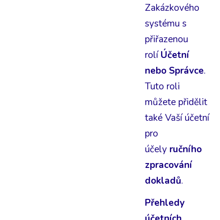
Zakázkového
systému s
přiřazenou
rolí
Účetní
nebo Správce
.
Tuto roli
můžete přidělit
také Vaší účetní
pro
účely
ručního
zpracování
dokladů
.
Přehledy
účetních