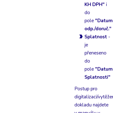
KH DPH"
i
do
pole
"Datum
odp./doruč."
Splatnost
-
je
přeneseno
do
pole
"Datum
Splatnosti"
Postup pro
digitalizaci/vytěže
dokladu najdete
v manuálu v