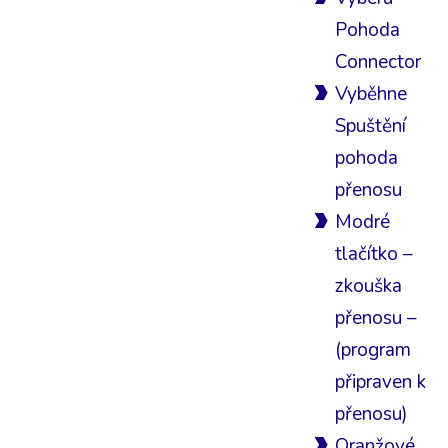
Pohoda
Connector
Vyběhne
Spuštění
pohoda
přenosu
Modré
tlačítko –
zkouška
přenosu –
(program
připraven k
přenosu)
Oranžové