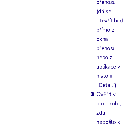
přenosu
(dá se
otevřít buď
přímo z
okna
přenosu
nebo z
aplikace v
historii
„Detail“)
Ověřit v
protokolu,
zda
nedošlo k