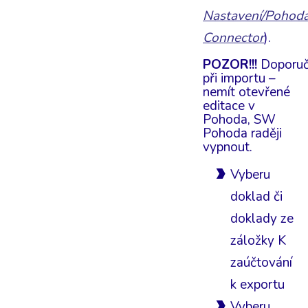
Nastavení/Pohod
Connector
).
POZOR!!!
Doporuč
při importu –
nemít otevřené
editace v
Pohoda, SW
Pohoda raději
vypnout.
Vyberu
doklad či
doklady ze
záložky K
zaúčtování
k exportu
Vyberu