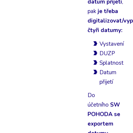
datum přijetí
,
pak
je třeba
digitalizovat/vyp
čtyři datumy:
Vystavení
DUZP
Splatnost
Datum
přijetí
Do
účetního
SW
POHODA se
exportem