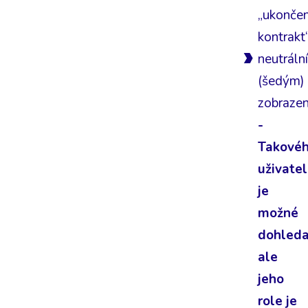
„ukonče
kontrakt“
neutráln
(šedým)
zobrazen
-
Takové
uživate
je
možné
dohleda
ale
jeho
role je