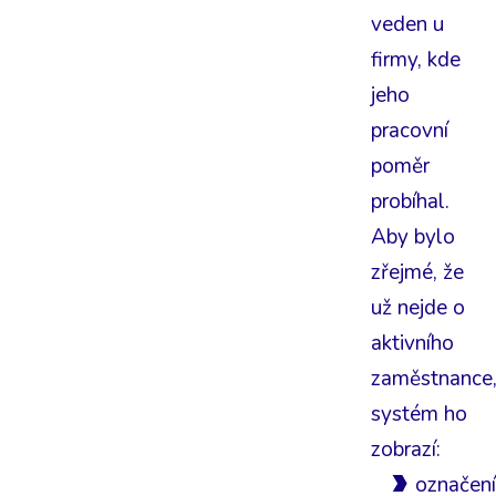
veden u
firmy, kde
jeho
pracovní
poměr
probíhal.
Aby bylo
zřejmé, že
už nejde o
aktivního
zaměstnance
systém ho
zobrazí:
označen