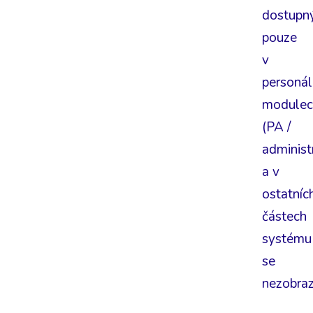
dostupn
pouze
v
personál
modulec
(PA /
administ
a v
ostatníc
částech
systému
se
nezobraz