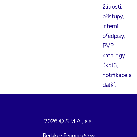
žádosti,
přístupy,
interní
předpisy,
PVP,
katalogy
úkolů,
notifikace a
další.
2026 © S.M.A., a.s.
Redakce Fenomio
Flow