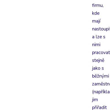
firmu,
kde
mají
nastoupi
a lze s
nimi
pracovat
stejně
jako s
běžnými
zaměstn
(napříkl
jim
přiřadit