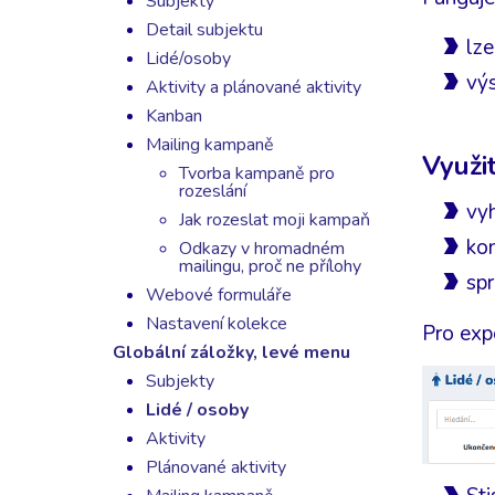
Subjekty
Detail subjektu
lze
Lidé/osoby
výs
Aktivity a plánované aktivity
Kanban
Mailing kampaně
Využit
Tvorba kampaně pro
rozeslání
vy
Jak rozeslat moji kampaň
ko
Odkazy v hromadném
mailingu, proč ne přílohy
spr
Webové formuláře
Nastavení kolekce
Pro exp
Globální záložky, levé menu
Subjekty
Lidé / osoby
Aktivity
Plánované aktivity