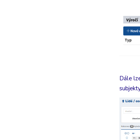
Dále lz
subjekt