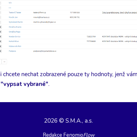
i chcete nechat zobrazené pouze ty hodnoty, jenž vámi
"vypsat vybrané"
.
2026 © S.M.A., a.s.
Redakce Fenomio
Flow