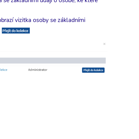
se základními údaji o osobě, ke které
obrazí vizitka osoby se základními
a