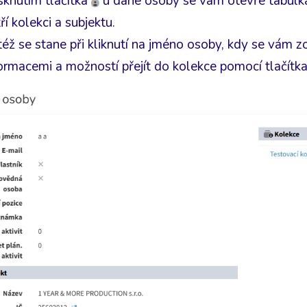
sknutím tlačítka
u dané osoby se vám otevře tabulka 
ří kolekci a subjektu.
éž se stane při kliknutí na jméno osoby, kdy se vám z
ormacemi a možností přejít do kolekce pomocí tlačítk