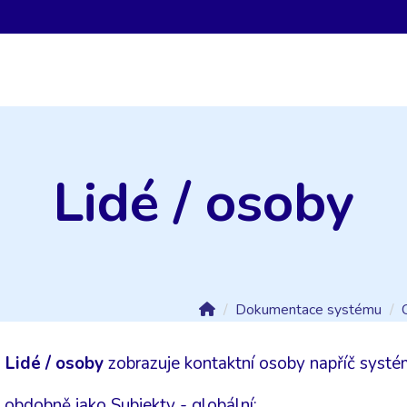
Lidé / osoby
Dokumentace systému
a
Lidé / osoby
zobrazuje kontaktní osoby napříč syst
 obdobně jako Subjekty - globální: