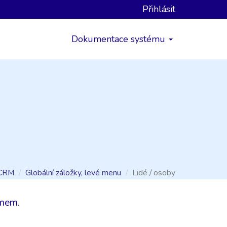
Přihlásit
Dokumentace systému
CRM
Globální záložky, levé menu
Lidé / osoby
émem.