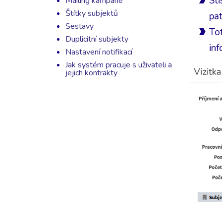
Sti
Mailing kampaně
Štítky subjektů
pat
Sestavy
Tot
Duplicitní subjekty
inf
Nastavení notifikací
Jak systém pracuje s uživateli a
jejich kontrakty