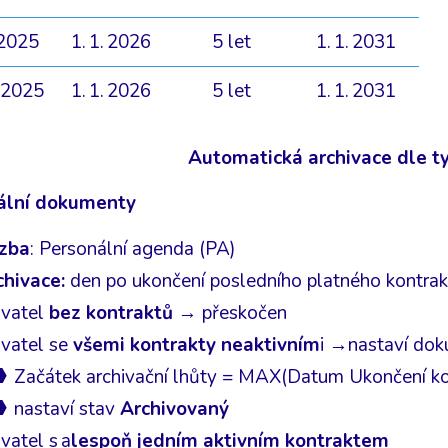
 2025
1. 1. 2026
5 let
1. 1. 2031
. 2025
1. 1. 2026
5 let
1. 1. 2031
Automatická archivace dle ty
ální dokumenty
zba
: Personální agenda (PA)
chivace:
den po ukončení posledního platného kontrak
ivatel
bez kontraktů
→ přeskočen
ivatel se
všemi kontrakty neaktivním
i →nastaví do
Začátek archivační lhůty = MAX(Datum Ukončení ko
nastaví stav
Archivovaný
vatel s a
lespoň jedním aktivním kontraktem