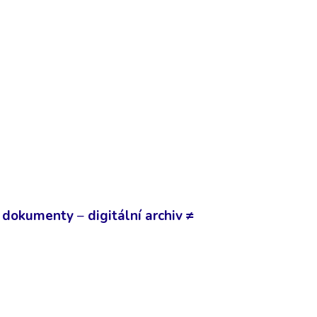
né dokumenty
–
digitální archiv ≠