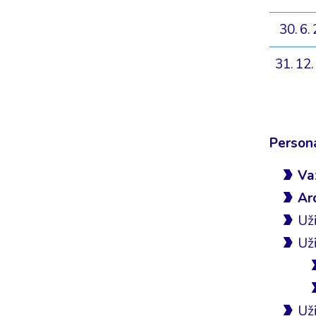
30. 6.
31. 12
Person
Va
Ar
Už
Už
Uži