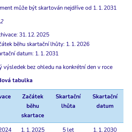
ent může být skartován nejdříve od 1. 1. 2031
 2
hivace: 31. 12. 2025
átek běhu skartační lhůty: 1. 1. 2026
rtační datum: 1. 1. 2031
ý výsledek bez ohledu na konkrétní den v roce
dová tabulka
vace
Začátek
Skartační
Skartační
běhu
lhůta
datum
skartace
 2024
1. 1. 2025
5 let
1. 1. 2030