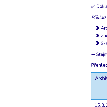
✅ Dokum
Příklad
Arc
Zač
Ska
➡ Stejn
Přehle
Archi
15. 3.