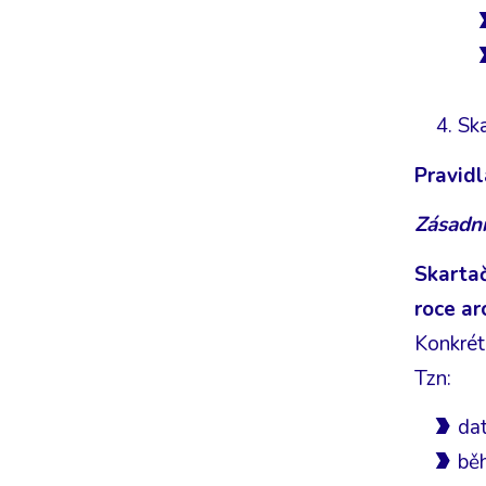
Ska
Pravidl
Zásadní
Skartač
roce a
Konkrétn
Tzn:
da
bě