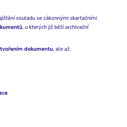
jištění souladu se zákonnými skartačními
okumentů
, u kterých již běží archivační
vytvořením dokumentu
, ale až
ace
.