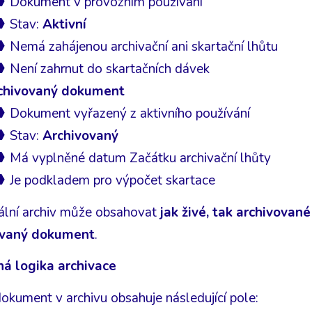
Dokument v provozním používání
Stav:
Aktivní
Nemá zahájenou archivační ani skartační lhůtu
Není zahrnut do skartačních dávek
chivovaný dokument
Dokument vyřazený z aktivního používání
Stav:
Archivovaný
Má vyplněné datum Začátku archivační lhůty
Je podkladem pro výpočet skartace
tální archiv může obsahovat
jak živé, tak archivova
ovaný dokument
.
á logika archivace
okument v archivu obsahuje následující pole: