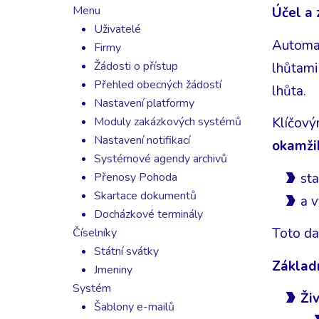
Menu
Účel a 
Uživatelé
Automat
Firmy
Žádosti o přístup
lhůtami
Přehled obecných žádostí
lhůta.
Nastavení platformy
Moduly zakázkových systémů
Klíčový
Nastavení notifikací
okamži
Systémové agendy archivů
st
Přenosy Pohoda
Skartace dokumentů
a 
Docházkové terminály
Toto da
Číselníky
Státní svátky
Základ
Jmeniny
Systém
Ži
Šablony e-mailů