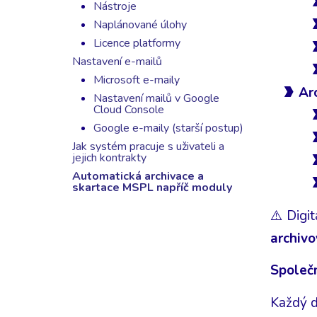
Nástroje
Naplánované úlohy
Licence platformy
Nastavení e-mailů
Microsoft e-maily
Ar
Nastavení mailů v Google
Cloud Console
Google e-maily (starší postup)
Jak systém pracuje s uživateli a
jejich kontrakty
Automatická archivace a
skartace MSPL napříč moduly
⚠️ Digi
archiv
Společn
Každý d