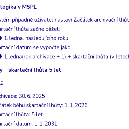
 logika v MSPL
tém případně uživatel nastaví Začátek archivační lhůt
rtační lhůta začne běžet:
1. ledna. následujícího roku
rtační datum se vypočte jako:
1.ledna(rok archivace + 1) + skartační lhůta (v letec
y – skartační lhůta 5 let
 1
hivace: 30. 6. 2025
átek běhu skartační lhůty: 1. 1. 2026
rtační lhůta: 5 let
rtační datum: 1. 1. 2031