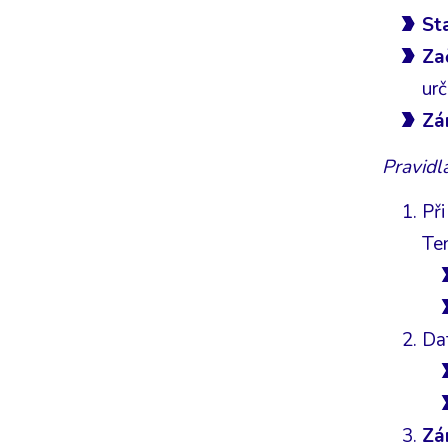
St
Za
urč
Zá
Pravidl
Př
Te
Da
Zá