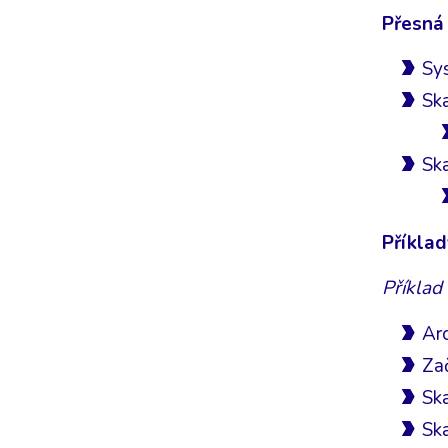
Přesná
Sys
Ska
Ska
Příklad
Příklad
Arc
Zač
Ska
Ska