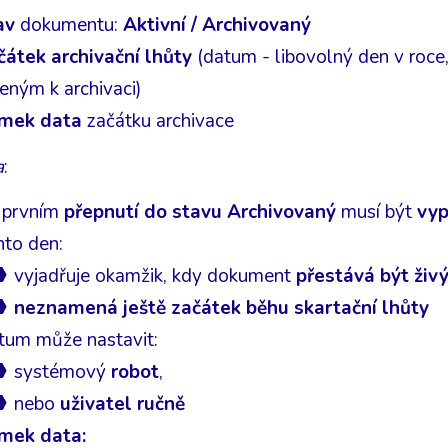
av
dokumentu:
Aktivní / Archivovaný
čátek archivační lhůty
(datum - libovolný den v roce
eným k archivaci)
mek data
začátku archivace
a
:
i prvním
přepnutí do stavu Archivovaný
musí být
vyp
nto den:
vyjadřuje okamžik, kdy dokument
přestává být živ
neznamená ještě začátek běhu skartační lhůty
tum může nastavit:
systémový
robot
,
nebo
uživatel ručně
mek data: