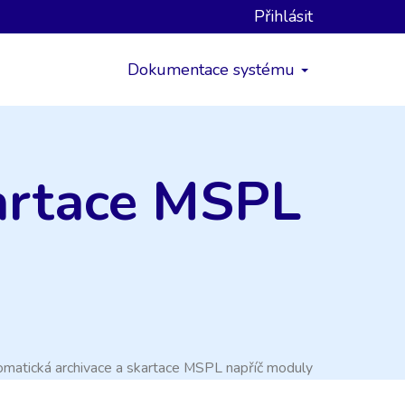
Přihlásit
Dokumentace systému
kartace MSPL
matická archivace a skartace MSPL napříč moduly