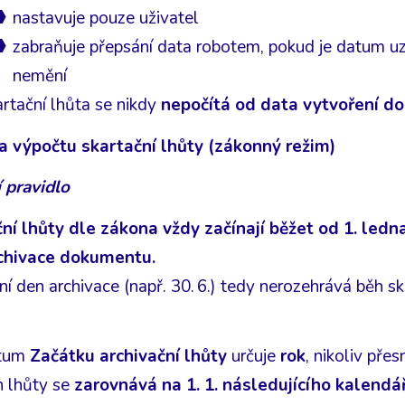
nastavuje pouze uživatel
zabraňuje přepsání data robotem, pokud je datum u
nemění
rtační lhůta se nikdy
nepočítá od data vytvoření 
a výpočtu skartační lhůty (zákonný režim)
 pravidlo
ní lhůty dle zákona vždy začínají běžet od 1. ledn
rchivace dokumentu.
í den archivace (např. 30. 6.) tedy nerozehrává běh ska
tum
Začátku archivační lhůty
určuje
rok
, nikoliv pře
h lhůty se
zarovnává na 1. 1. následujícího kalendá