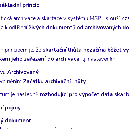
základní princip
ická archivace a skartace v systému MSPL slouží k za
 a k odlišení
živých dokumentů
od
archivovaných d
m principem je, že
skartační lhůta nezačíná běžet 
kem jeho zařazení do archivace
, tj. nastavením:
avu
Archivovaný
vyplněním
Začátku archivační lhůty
tum je následně
rozhodující pro výpočet data skart
ní pojmy
vý dokument