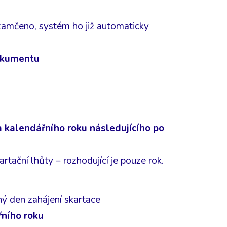
zamčeno, systém ho již automaticky
dokumentu
a kalendářního roku následujícího po
rtační lhůty – rozhodující je pouze rok.
sný den zahájení skartace
řního roku