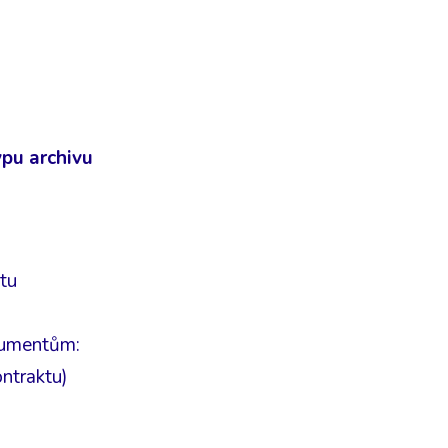
pu archivu
tu
kumentům:
ntraktu)