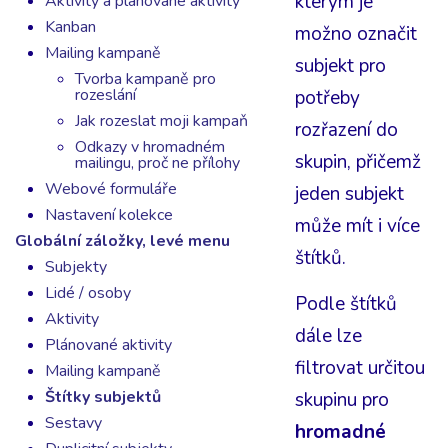
kterým je
Aktivity a plánované aktivity
Kanban
možno označit
Mailing kampaně
subjekt pro
Tvorba kampaně pro
rozeslání
potřeby
Jak rozeslat moji kampaň
rozřazení do
Odkazy v hromadném
skupin, přičemž
mailingu, proč ne přílohy
Webové formuláře
jeden subjekt
Nastavení kolekce
může mít i více
Globální záložky, levé menu
štítků.
Subjekty
Lidé / osoby
Podle štítků
Aktivity
dále lze
Plánované aktivity
filtrovat určitou
Mailing kampaně
Štítky subjektů
skupinu pro
Sestavy
hromadné