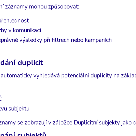
tní záznamy mohou způsobovat:
přehlednost
yby v komunikaci
právné výsledky při filtrech nebo kampaních
dání duplicit
automaticky vyhledává potenciální duplicity na zákla
Č
zvu subjektu
znamy se zobrazují v záložce Duplicitní subjekty jako d
nání subjektů