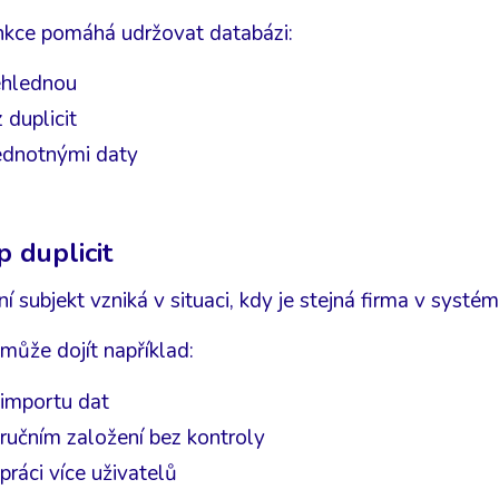
nkce pomáhá udržovat databázi:
ehlednou
 duplicit
jednotnými daty
p duplicit
ní subjekt vzniká v situaci, kdy je stejná firma v systé
může dojít například:
 importu dat
 ručním založení bez kontroly
 práci více uživatelů