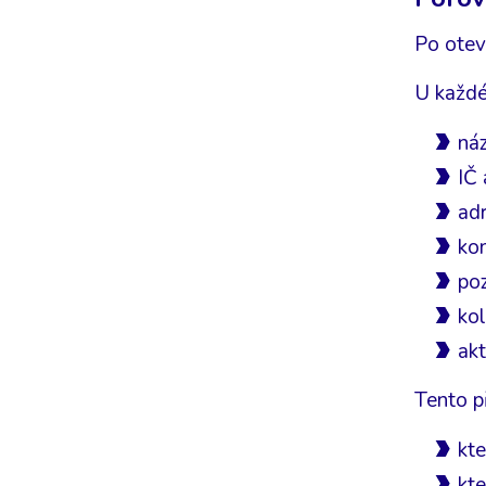
Po otev
U každé
ná
IČ
ad
kon
po
kol
akt
Tento p
kte
kte