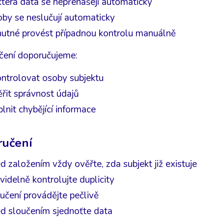
terá data se nepřenášejí automaticky
by se neslučují automaticky
 nutné provést případnou kontrolu manuálně
čení doporučujeme:
ontrolovat osoby subjektu
řit správnost údajů
lnit chybějící informace
učení
d založením vždy ověřte, zda subjekt již existuje
videlně kontrolujte duplicity
učení provádějte pečlivě
ed sloučením sjednoťte data