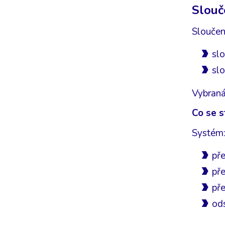
Slouč
Sloučen
slo
slo
Vybraná
Co se s
Systém
pře
př
pře
ods