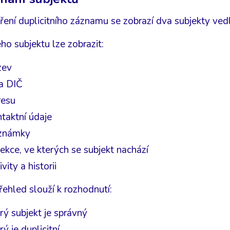
ření duplicitního záznamu se zobrazí dva subjekty ved
ho subjektu lze zobrazit:
zev
 a DIČ
resu
taktní údaje
známky
ekce, ve kterých se subjekt nachází
ivity a historii
řehled slouží k rozhodnutí:
rý subjekt je správný
rý je duplicitní