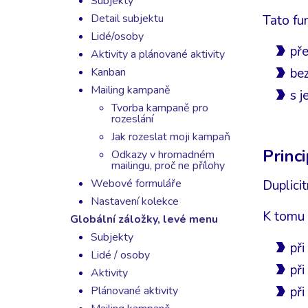
Subjekty
Detail subjektu
Tato fu
Lidé/osoby
př
Aktivity a plánované aktivity
Kanban
bez
Mailing kampaně
s 
Tvorba kampaně pro
rozeslání
Jak rozeslat moji kampaň
Princi
Odkazy v hromadném
mailingu, proč ne přílohy
Webové formuláře
Duplicit
Nastavení kolekce
K tomu 
Globální záložky, levé menu
Subjekty
při
Lidé / osoby
při
Aktivity
při
Plánované aktivity