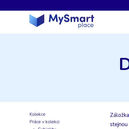
D
Kolekce
Záložk
Práce v kolekci
stejnou