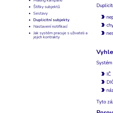
Mailing kampaně
Duplici
Štítky subjektů
Sestavy
ne
Duplicitní subjekty
ch
Nastavení notifikací
nes
Jak systém pracuje s uživateli a
jejich kontrakty
Vyhle
Systém 
IČ
DI
ná
Tyto zá
Porov