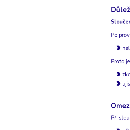
Důlež
Sloučen
Po prov
nel
Proto j
zk
uji
Omeze
Při slou