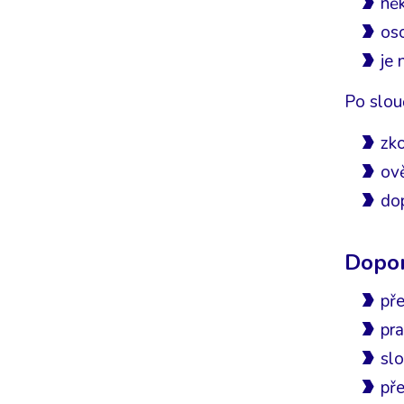
něk
oso
je
Po slou
zk
ově
dop
Dopor
pře
pra
slo
př