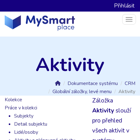
Přihlásit
Togg
Aktivity
Dokumentace systému
CRM
Globální záložky, levé menu
Aktivity
Kolekce
Záložka
Práce v kolekci
Aktivity
slouží
Subjekty
pro přehled
Detail subjektu
všech aktivit v
Lidé/osoby