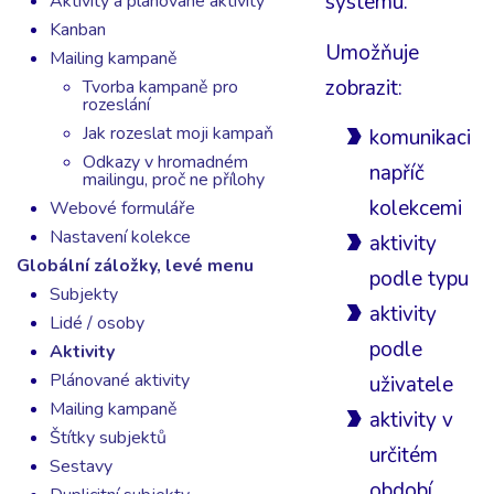
systému.
Aktivity a plánované aktivity
Kanban
Umožňuje
Mailing kampaně
zobrazit:
Tvorba kampaně pro
rozeslání
Jak rozeslat moji kampaň
komunikaci
Odkazy v hromadném
napříč
mailingu, proč ne přílohy
kolekcemi
Webové formuláře
Nastavení kolekce
aktivity
Globální záložky, levé menu
podle typu
Subjekty
aktivity
Lidé / osoby
podle
Aktivity
Plánované aktivity
uživatele
Mailing kampaně
aktivity v
Štítky subjektů
určitém
Sestavy
období