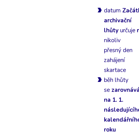
datum
Začát
archivační
lhůty
určuje
nikoliv
přesný den
zahájení
skartace
běh lhůty
se
zarovnáv
na 1. 1.
následujícíh
kalendářníh
roku