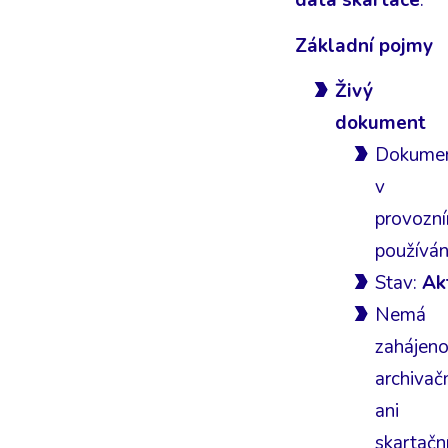
data skartace
.
Základní pojmy
Živý
dokument
Dokume
v
provozn
používán
Stav:
Ak
Nemá
zahájen
archivač
ani
skartačn