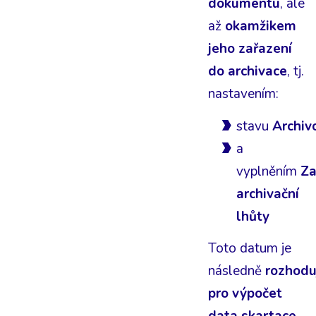
dokumentu
, ale
až
okamžikem
jeho zařazení
do archivace
, tj.
nastavením:
stavu
Archiv
a
vyplněním
Za
archivační
lhůty
Toto datum je
následně
rozhoduj
pro výpočet