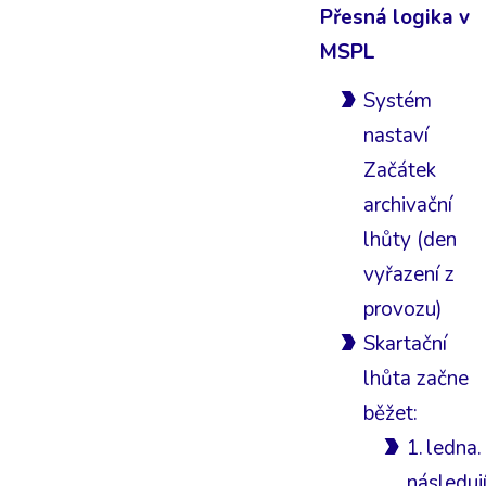
Přesná logika v
MSPL
Systém
nastaví
Začátek
archivační
lhůty (den
vyřazení z
provozu)
Skartační
lhůta začne
běžet:
1. ledna.
následuj