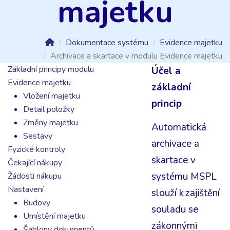
majetku
Dokumentace systému
Evidence majetku
Archivace a skartace v modulu Evidence majetku
Základní principy modulu
Účel a
Evidence majetku
základní
Vložení majetku
princip
Detail položky
Změny majetku
Automatická
Sestavy
archivace a
Fyzické kontroly
skartace v
Čekající nákupy
systému MSPL
Žádosti nákupu
Nastavení
slouží k zajištění
Budovy
souladu se
Umístění majetku
zákonnými
Šablony dokumentů