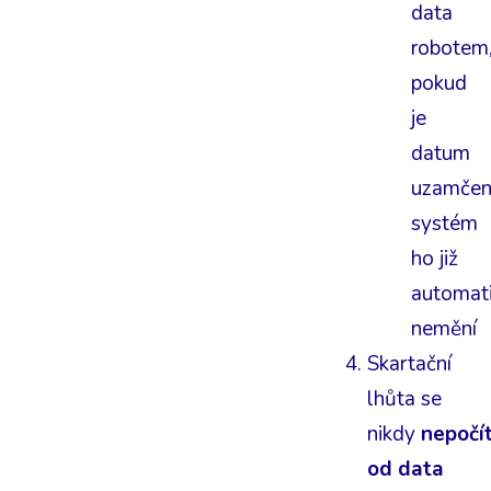
data
robotem
pokud
je
datum
uzamčen
systém
ho již
automat
nemění
Skartační
lhůta se
nikdy
nepočí
od data