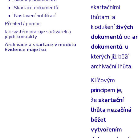
skartačními
Skartace dokumentů
Nastavení notifikací
lhůtami a
Přehled / pomoc
k odlišení
živých
Jak systém pracuje s uživateli a
dokumentů
od
a
jejich kontrakty
Archivace a skartace v modulu
dokumentů
, u
Evidence majetku
kterých již běží
archivační lhůta.
Klíčovým
principem je,
že
skartační
lhůta nezačíná
běžet
vytvořením