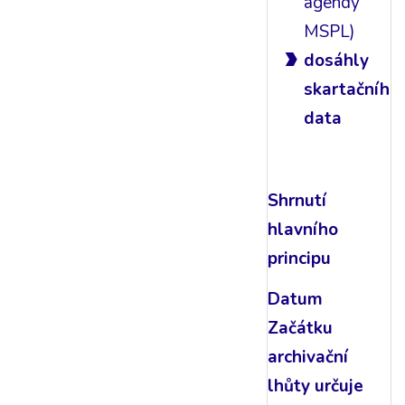
agendy
MSPL)
dosáhly
skartačního
data
Shrnutí
hlavního
principu
Datum
Začátku
archivační
lhůty určuje