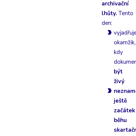
archivační
lhůty.
Tento
den:
vyjadřuj
okamžik,
kdy
dokume
být
živý
neznam
ještě
začátek
běhu
skartač