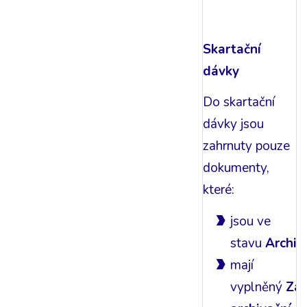
Skartační
dávky
Do skartační
dávky jsou
zahrnuty pouze
dokumenty,
které:
jsou ve
stavu
Archiv
mají
vyplněný
Zač