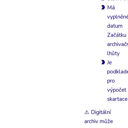
Má
vyplněn
datum
Začátku
archivač
lhůty
Je
podkla
pro
výpočet
skartace
⚠️ Digitální
archiv může