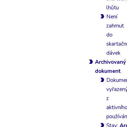
lhůtu
Není
zahrnut
do
skartačn
dávek
Archivovaný
dokument
Dokume
vyřazen
z
aktivníh
používán
Stav:
Ar