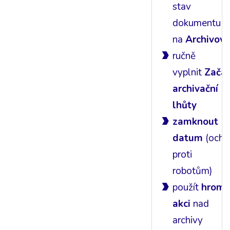
stav
dokumentu
na
Archivov
ručně
vyplnit
Začá
archivační
lhůty
zamknout
datum
(ochr
proti
robotům)
použít
hrom
akci
nad
archivy