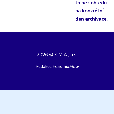
to bez ohledu
na konkrétní
den archivace.
2026 © S.M.A., a.s.
Redakce Fenomio
Flow