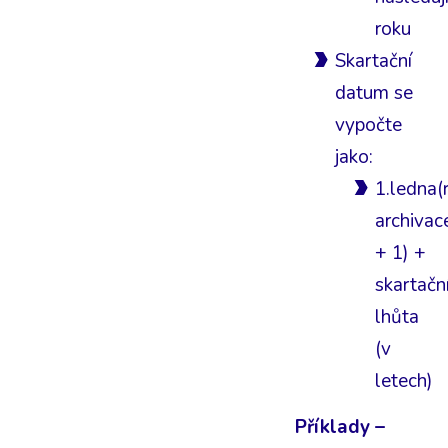
roku
Skartační
datum se
vypočte
jako:
1.ledna(
archivac
+ 1) +
skartačn
lhůta
(v
letech)
Příklady –