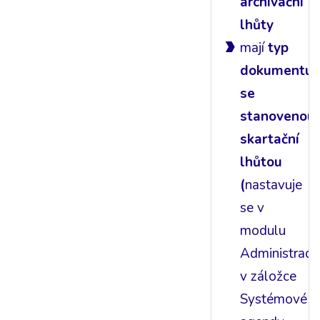
archivační
lhůty
mají
typ
dokumentu
se
stanovenou
skartační
lhůtou
(
nastavuje
se v
modulu
Administrace
v záložce
Systémové