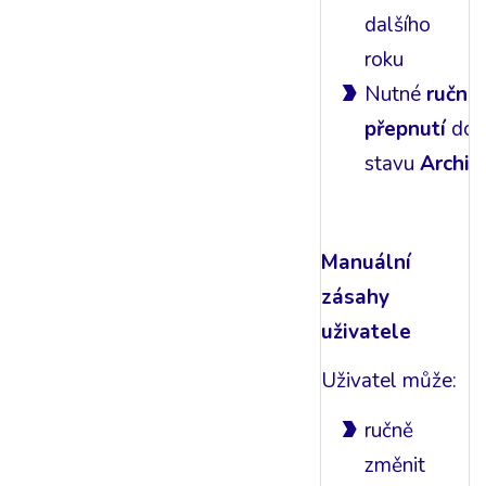
dalšího
roku
Nutné
ruční
přepnutí
do
stavu
Archiv
Manuální
zásahy
uživatele
Uživatel může:
ručně
změnit